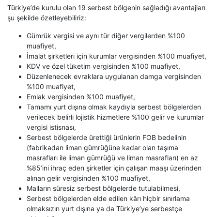
Türkiye’de kurulu olan 19 serbest bölgenin sağladığı avantajları
şu şekilde özetleyebiliriz:
Gümrük vergisi ve aynı tür diğer vergilerden %100
muafiyet,
İmalat şirketleri için kurumlar vergisinden %100 muafiyet,
KDV ve özel tüketim vergisinden %100 muafiyet,
Düzenlenecek evraklara uygulanan damga vergisinden
%100 muafiyet,
Emlak vergisinden %100 muafiyet,
Tamamı yurt dışına olmak kaydıyla serbest bölgelerden
verilecek belirli lojistik hizmetlere %100 gelir ve kurumlar
vergisi istisnası,
Serbest bölgelerde ürettiği ürünlerin FOB bedelinin
(fabrikadan liman gümrüğüne kadar olan taşıma
masrafları ile liman gümrüğü ve liman masrafları) en az
%85’ini ihraç eden şirketler için çalışan maaşı üzerinden
alınan gelir vergisinden %100 muafiyet,
Malların süresiz serbest bölgelerde tutulabilmesi,
Serbest bölgelerden elde edilen kârı hiçbir sınırlama
olmaksızın yurt dışına ya da Türkiye’ye serbestçe